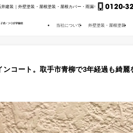
⽯井建装｜外壁塗装・屋根塗装・屋根カバー・⾬漏り修理他
当社について
外壁塗装・屋根塗装
インコート。取手市青柳で3年経過も綺麗