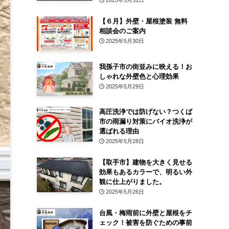
2025年5月31日
【６月】外壁・屋根塗装 無料
相談会のご案内
2025年5月30日
我孫子市の街並みに映える！お
しゃれな外壁色と心理効果
2025年5月29日
高圧洗浄では防げない？つくば
市の雨漏り対策にバイオ洗浄が
選ばれる理由
2025年5月28日
【取手市】建物を大きく見せる
効果もあるカラーで、明るい外
観に仕上がりました。
2025年5月26日
台風・梅雨前に外壁と屋根をチ
ェック！被害を防ぐための事前