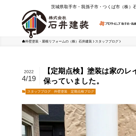
茨城県取⼿市・我孫⼦市・つくば市（株）
外壁塗装・屋根リフォームの（株）石井建装
スタッフブログ
【定期点検】塗装は家のレ
2022
4/19
保っていました。
スタッフブログ
外壁塗装
定期点検ブログ