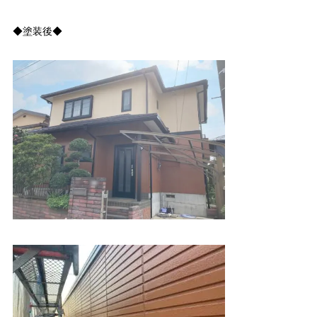
◆塗装後◆