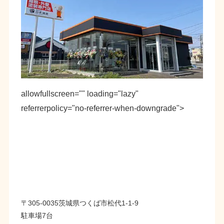
allowfullscreen="" loading="lazy"
referrerpolicy="no-referrer-when-downgrade">
〒305-0035茨城県つくば市松代1-1-9
駐車場7台