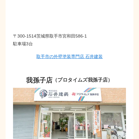
〒300-1514茨城県取手市宮和田586-1
駐車場3台
取手市の外壁塗装専門店 石井建装
我孫子店
（プロタイムズ我孫子店）