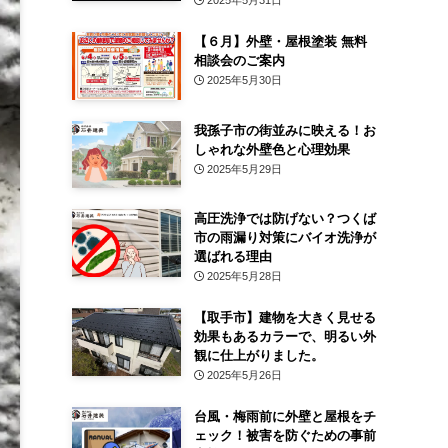
2025年5月31日
【６月】外壁・屋根塗装 無料
相談会のご案内
2025年5月30日
我孫子市の街並みに映える！お
しゃれな外壁色と心理効果
2025年5月29日
高圧洗浄では防げない？つくば
市の雨漏り対策にバイオ洗浄が
選ばれる理由
2025年5月28日
【取手市】建物を大きく見せる
効果もあるカラーで、明るい外
観に仕上がりました。
2025年5月26日
台風・梅雨前に外壁と屋根をチ
ェック！被害を防ぐための事前