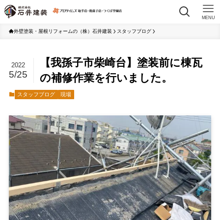
MENU
外壁塗装・屋根リフォームの（株）石井建装
スタッフブログ
【我孫子市柴崎台】塗装前に棟瓦
2022
5/25
の補修作業を行いました。
スタッフブログ
現場