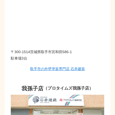
〒300-1514茨城県取手市宮和田586-1
駐車場3台
取手市の外壁塗装専門店 石井建装
我孫子店
（プロタイムズ我孫子店）