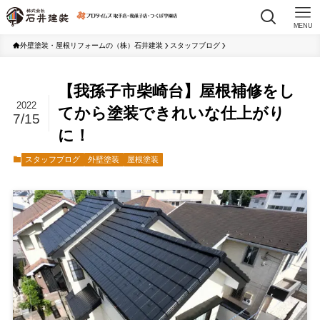
MENU
外壁塗装・屋根リフォームの（株）石井建装
スタッフブログ
【我孫子市柴崎台】屋根補修をし
2022
てから塗装できれいな仕上がり
7/15
に！
スタッフブログ
外壁塗装
屋根塗装