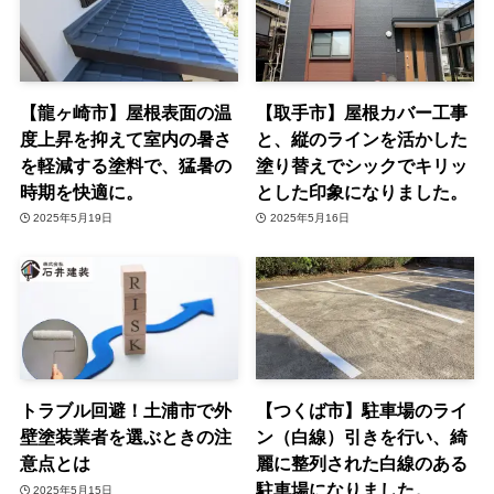
【龍ヶ崎市】屋根表面の温
【取手市】屋根カバー工事
度上昇を抑えて室内の暑さ
と、縦のラインを活かした
を軽減する塗料で、猛暑の
塗り替えでシックでキリッ
時期を快適に。
とした印象になりました。
2025年5月19日
2025年5月16日
トラブル回避！土浦市で外
【つくば市】駐車場のライ
壁塗装業者を選ぶときの注
ン（白線）引きを行い、綺
意点とは
麗に整列された白線のある
駐車場になりました。
2025年5月15日