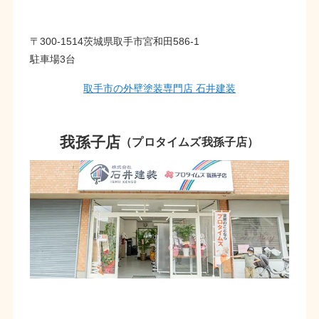
〒300-1514茨城県取手市宮和田586-1
駐車場3台
取手市の外壁塗装専門店 石井建装
我孫子店
（プロタイムズ我孫子店）