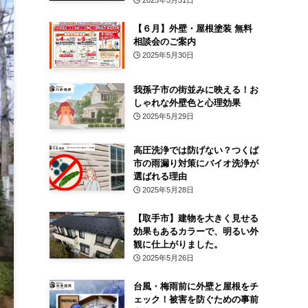
2025年5月31日
【６月】外壁・屋根塗装 無料
相談会のご案内
2025年5月30日
我孫子市の街並みに映える！お
しゃれな外壁色と心理効果
2025年5月29日
高圧洗浄では防げない？つくば
市の雨漏り対策にバイオ洗浄が
選ばれる理由
2025年5月28日
【取手市】建物を大きく見せる
効果もあるカラーで、明るい外
観に仕上がりました。
2025年5月26日
台風・梅雨前に外壁と屋根をチ
ェック！被害を防ぐための事前