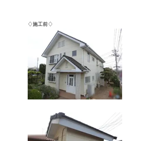
♢施工前♢