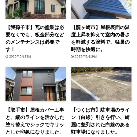
【我孫子市】瓦の塗装は必
【龍ヶ崎市】屋根表面の温
要なくでも、板金部分など
度上昇を抑えて室内の暑さ
のメンテナンスは必要で
を軽減する塗料で、猛暑の
す！
時期を快適に。
2025年5月23日
2025年5月19日
【取手市】屋根カバー工事
【つくば市】駐車場のライ
と、縦のラインを活かした
ン（白線）引きを行い、綺
塗り替えでシックでキリッ
麗に整列された白線のある
とした印象になりました。
駐車場になりました。