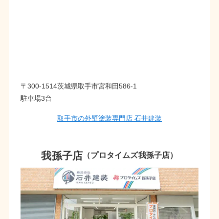
〒300-1514茨城県取手市宮和田586-1
駐車場3台
取手市の外壁塗装専門店 石井建装
我孫子店
（プロタイムズ我孫子店）