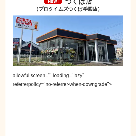
つくば店
（プロタイムズつくば学園店）
allowfullscreen="" loading="lazy"
referrerpolicy="no-referrer-when-downgrade">