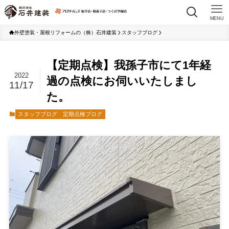
MENU
外壁塗装・屋根リフォームの（株）石井建装
スタッフブログ
【定期点検】我孫子市にて1年経
2022
過の点検にお伺いいたしまし
11/17
た。
スタッフブログ
定期点検ブログ