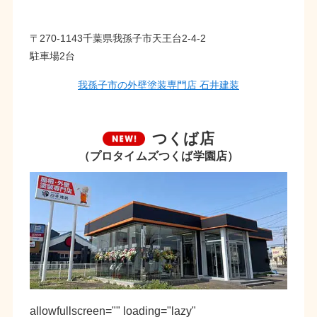
〒270-1143千葉県我孫子市天王台2-4-2
駐車場2台
我孫子市の外壁塗装専門店 石井建装
つくば店
（プロタイムズつくば学園店）
allowfullscreen="" loading="lazy"