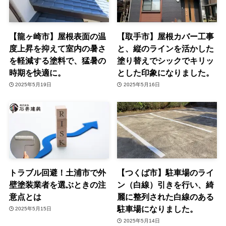
【龍ヶ崎市】屋根表面の温
【取手市】屋根カバー工事
度上昇を抑えて室内の暑さ
と、縦のラインを活かした
を軽減する塗料で、猛暑の
塗り替えでシックでキリッ
時期を快適に。
とした印象になりました。
2025年5月19日
2025年5月16日
トラブル回避！土浦市で外
【つくば市】駐車場のライ
壁塗装業者を選ぶときの注
ン（白線）引きを行い、綺
意点とは
麗に整列された白線のある
駐車場になりました。
2025年5月15日
2025年5月14日