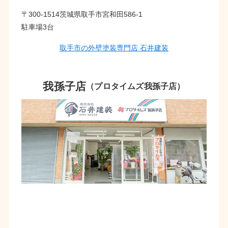
〒300-1514茨城県取手市宮和田586-1
駐車場3台
取手市の外壁塗装専門店 石井建装
我孫子店
（プロタイムズ我孫子店）