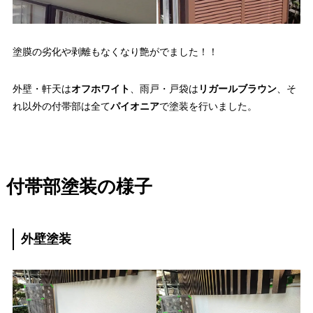
塗膜の劣化や剥離もなくなり艶がでました！！
外壁・軒天は
オフホワイト
、雨戸・戸袋は
リガールブラウン
、そ
れ以外の付帯部は全て
パイオニア
で塗装を行いました。
付帯部塗装の様子
外壁塗装