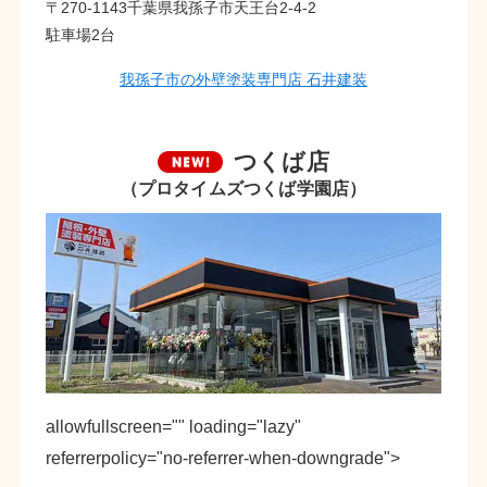
〒270-1143千葉県我孫子市天王台2-4-2
駐車場2台
我孫子市の外壁塗装専門店 石井建装
つくば店
（プロタイムズつくば学園店）
allowfullscreen="" loading="lazy"
referrerpolicy="no-referrer-when-downgrade">