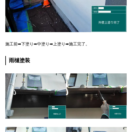
施工前➡下塗り➡中塗り➡上塗り➡施工完了。
雨樋塗装