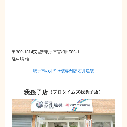
〒300-1514茨城県取手市宮和田586-1
駐車場3台
取手市の外壁塗装専門店 石井建装
我孫子店
（プロタイムズ我孫子店）