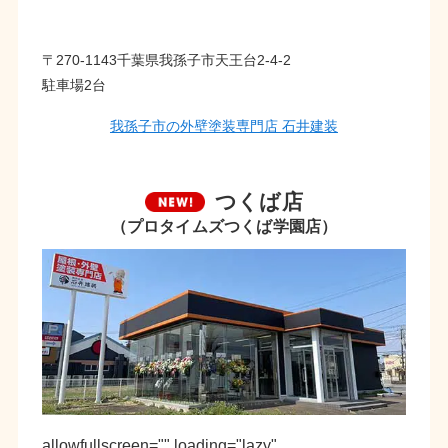
〒270-1143千葉県我孫子市天王台2-4-2
駐車場2台
我孫子市の外壁塗装専門店 石井建装
つくば店
（プロタイムズつくば学園店）
allowfullscreen="" loading="lazy"