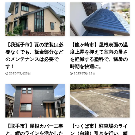
【我孫子市】瓦の塗装は必
【龍ヶ崎市】屋根表面の温
要なくでも、板金部分など
度上昇を抑えて室内の暑さ
のメンテナンスは必要で
を軽減する塗料で、猛暑の
す！
時期を快適に。
2025年5月23日
2025年5月19日
【取手市】屋根カバー工事
【つくば市】駐車場のライ
と、縦のラインを活かした
ン（白線）引きを行い、綺