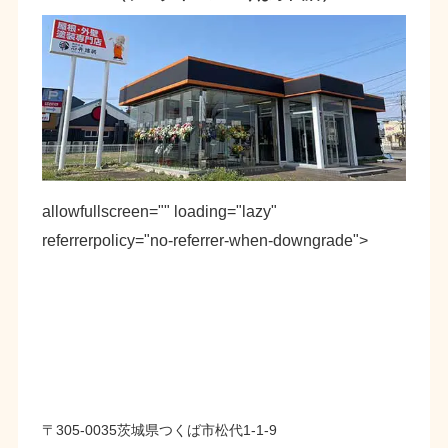
allowfullscreen="" loading="lazy"
referrerpolicy="no-referrer-when-downgrade">
〒305-0035茨城県つくば市松代1-1-9