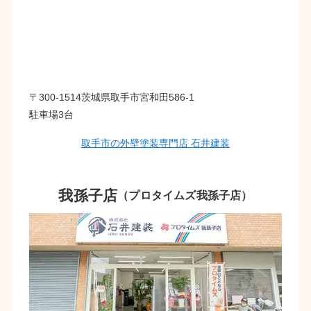
〒300-1514茨城県取手市宮和田586-1
駐車場3台
取手市の外壁塗装専門店 石井建装
我孫子店
（プロタイムズ我孫子店）