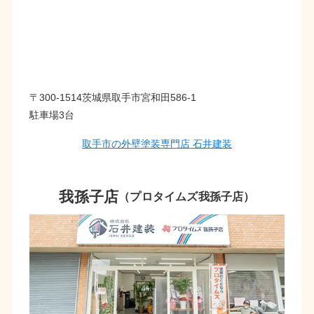
〒300-1514茨城県取手市宮和田586-1
駐車場3台
取手市の外壁塗装専門店 石井建装
我孫子店
（プロタイムズ我孫子店）