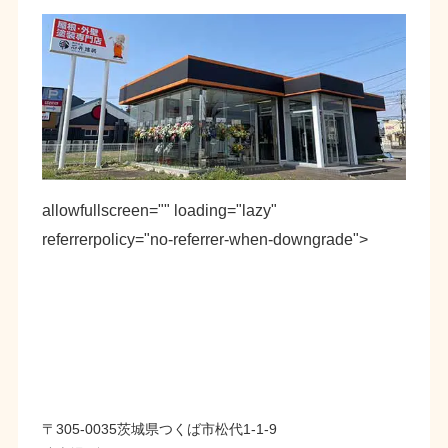
allowfullscreen="" loading="lazy"
referrerpolicy="no-referrer-when-downgrade">
〒305-0035茨城県つくば市松代1-1-9