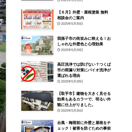
2025年5月31日
【６月】外壁・屋根塗装 無料
相談会のご案内
2025年5月30日
我孫子市の街並みに映える！お
しゃれな外壁色と心理効果
2025年5月29日
高圧洗浄では防げない？つくば
市の雨漏り対策にバイオ洗浄が
選ばれる理由
2025年5月28日
【取手市】建物を大きく見せる
効果もあるカラーで、明るい外
観に仕上がりました。
2025年5月26日
台風・梅雨前に外壁と屋根をチ
ェック！被害を防ぐための事前