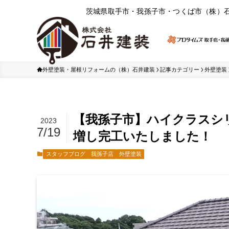
茨城県取⼿市・我孫⼦市・つくば市（株）
外壁塗装・屋根リフォームの（株）石井建装
記事カテゴリー
外壁塗装
【我孫子市】ハイクラスシ
2023
7/19
増し完工いたしました！
スタッフブログ
我孫子店
外壁塗装