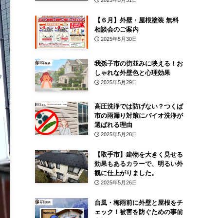
2025年5月31日
【６月】外壁・屋根塗装 無料
相談会のご案内
2025年5月30日
我孫子市の街並みに映える！お
しゃれな外壁色と心理効果
2025年5月29日
高圧洗浄では防げない？つくば
市の雨漏り対策にバイオ洗浄が
選ばれる理由
2025年5月28日
【取手市】建物を大きく見せる
効果もあるカラーで、明るい外
観に仕上がりました。
2025年5月26日
台風・梅雨前に外壁と屋根をチ
ェック！被害を防ぐための事前