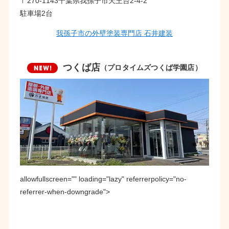
〒270-1143千葉県我孫子市天王台2-4-2
駐車場2台
我孫子市の外壁塗装専門店 石井建装
つくば店
（プロタイムズつくば学園店）
allowfullscreen="" loading="lazy" referrerpolicy="no-
referrer-when-downgrade">