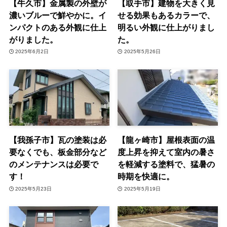
【牛久市】金属製の外壁が
【取手市】建物を大きく見
濃いブルーで鮮やかに。イ
せる効果もあるカラーで、
ンパクトのある外観に仕上
明るい外観に仕上がりまし
がりました。
た。
2025年6月2日
2025年5月26日
【我孫子市】瓦の塗装は必
【龍ヶ崎市】屋根表面の温
要なくでも、板金部分など
度上昇を抑えて室内の暑さ
のメンテナンスは必要で
を軽減する塗料で、猛暑の
す！
時期を快適に。
2025年5月23日
2025年5月19日