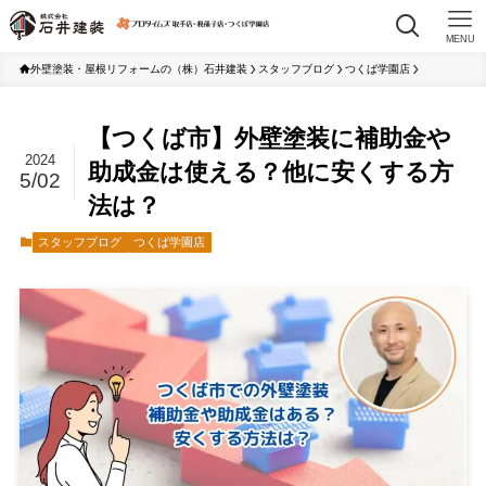
MENU
外壁塗装・屋根リフォームの（株）石井建装
スタッフブログ
つくば学園店
【つくば市】外壁塗装に補助金や
2024
助成金は使える？他に安くする方
5/02
法は？
スタッフブログ
つくば学園店