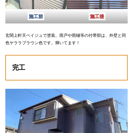
施工前
施工後
玄関上軒天ベイジュで塗装。雨戸や雨樋等の付帯部は、外壁と同
色ヤララブラウン色です。輝いてます！
完工