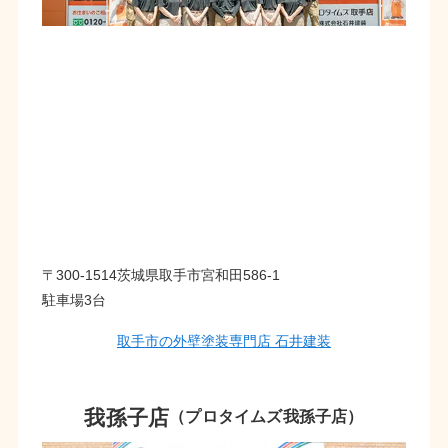
〒300-1514茨城県取手市宮和田586-1
駐車場3台
取手市の外壁塗装専門店 石井建装
我孫子店
（プロタイムズ我孫子店）