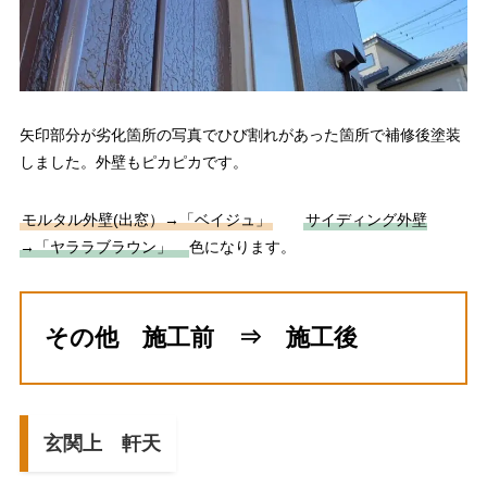
矢印部分が劣化箇所の写真でひび割れがあった箇所で補修後塗装
しました。外壁もピカピカです。
モルタル外壁(出窓）→「ベイジュ」
サイディング外壁
→「ヤララブラウン」
色になります。
その他 施工前 ⇒ 施工後
玄関上
軒天