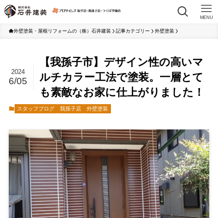
MENU
外壁塗装・屋根リフォームの（株）石井建装
記事カテゴリー
外壁塗装
【我孫子市】デザイン性の高いマ
2024
ルチカラー工法で塗装。一層とて
6/05
も素敵なお家に仕上がりました！
スタッフブログ
我孫子店
外壁塗装