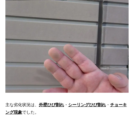
主な劣化状況は、
外壁ひび割れ
・
シーリングひび割れ
・
チョーキ
ング現象
でした。