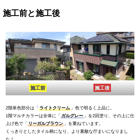
施工前と施工後
施工後
施工前
2階単色部分は「
ライトクリーム
」色で明るく上品に。
1階マルチカラーは全体に「
ガルグレー
」を2回塗り、その上に仕
上げ色で「
リーガルブラウン
」を重ねています。
くっきりとしたタイル柄になり、より素敵な佇まいになりまし
た！