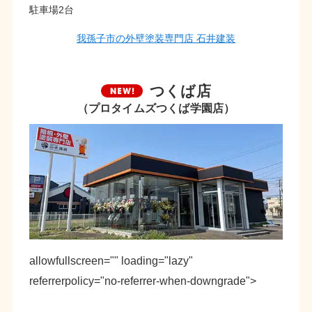
駐車場2台
我孫子市の外壁塗装専門店 石井建装
つくば店
（プロタイムズつくば学園店）
allowfullscreen="" loading="lazy"
referrerpolicy="no-referrer-when-downgrade">