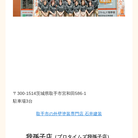
〒300-1514茨城県取手市宮和田586-1
駐車場3台
取手市の外壁塗装専門店 石井建装
我孫子店
（プロタイムズ我孫子店）