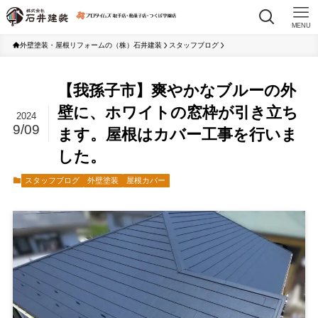
MENU
外壁塗装・屋根リフォームの（株）石井建装
スタッフブログ
【我孫子市】爽やかなブルーの外
壁に、ホワイトの窓枠が引き立ち
2024
9/09
ます。屋根はカバー工事を行いま
した。
スタッフブログ
外壁塗装
屋根カバー