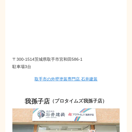
〒300-1514茨城県取手市宮和田586-1
駐車場3台
取手市の外壁塗装専門店 石井建装
我孫子店
（プロタイムズ我孫子店）