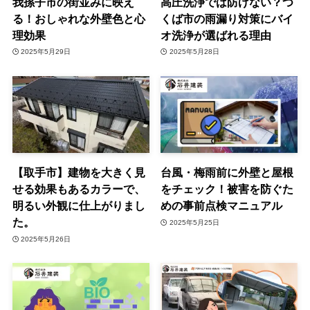
我孫子市の街並みに映え
高圧洗浄では防げない？つ
る！おしゃれな外壁色と心
くば市の雨漏り対策にバイ
理効果
オ洗浄が選ばれる理由
2025年5月29日
2025年5月28日
【取手市】建物を大きく見
台風・梅雨前に外壁と屋根
せる効果もあるカラーで、
をチェック！被害を防ぐた
明るい外観に仕上がりまし
めの事前点検マニュアル
た。
2025年5月25日
2025年5月26日