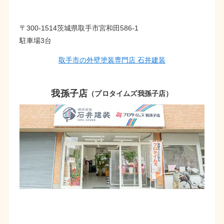
〒300-1514茨城県取手市宮和田586-1
駐車場3台
取手市の外壁塗装専門店 石井建装
我孫子店
（プロタイムズ我孫子店）