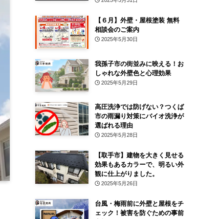
2025年5月31日
【６月】外壁・屋根塗装 無料
相談会のご案内
2025年5月30日
我孫子市の街並みに映える！お
しゃれな外壁色と心理効果
2025年5月29日
高圧洗浄では防げない？つくば
市の雨漏り対策にバイオ洗浄が
選ばれる理由
2025年5月28日
【取手市】建物を大きく見せる
効果もあるカラーで、明るい外
観に仕上がりました。
2025年5月26日
台風・梅雨前に外壁と屋根をチ
ェック！被害を防ぐための事前