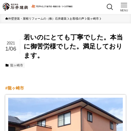
MENU
外壁塗装・屋根リフォームの（株）石井建装
お客様の声
龍ヶ崎市
若いのにとても丁寧でした。本当
2021
に御苦労様でした。満足しており
1/06
ます。
龍ヶ崎市
龍ヶ崎市