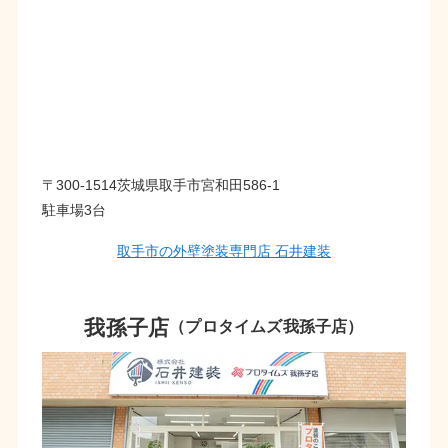
〒300-1514茨城県取手市宮和田586-1
駐車場3台
取手市の外壁塗装専門店 石井建装
我孫子店
（プロタイムズ我孫子店）