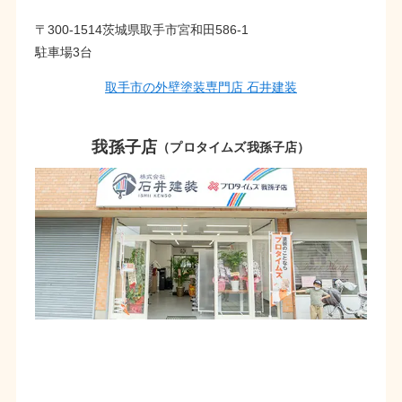
〒300-1514茨城県取手市宮和田586-1
駐車場3台
取手市の外壁塗装専門店 石井建装
我孫子店
（プロタイムズ我孫子店）