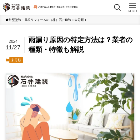
MENU
外壁塗装・屋根リフォームの（株）石井建装
未分類
雨漏り原因の特定方法は？業者の
2024
11/27
種類・特徴も解説
未分類