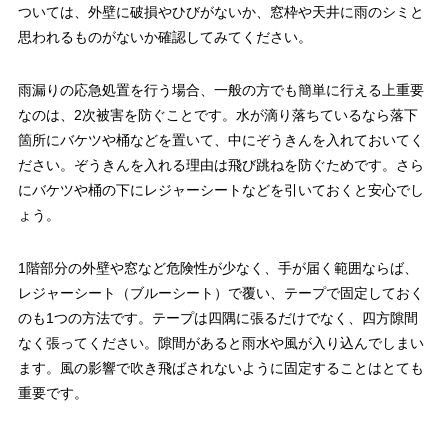
ついては、外壁に破損やひびがないか、窓枠や天井に雨のシミと
思われるものがないか確認してみてください。
雨漏りの応急処置を行う場合、一般の方でも簡単に行える上重要
なのは、2次被害を防ぐことです。水が滴り落ちているなら落下
箇所にバケツや桶などを置いて、中にぞうきんを入れておいてく
ださい。ぞうきんを入れる理由は飛び跳ねを防ぐためです。さら
にバケツや桶の下にレジャーシートなどを引いておくと安心でし
ょう。
1階部分の外壁や窓など危険性が少なく、手が届く範囲ならば、
レジャーシート（ブルーシート）で覆い、テープで固定しておく
のも1つの方法です。テープは四隅に張るだけでなく、四方隙間
なく張ってください。隙間があると雨水や風が入り込んでしまい
ます。風の影響で吹き飛ばされないように固定することはとても
重要です。