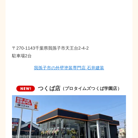
〒270-1143千葉県我孫子市天王台2-4-2
駐車場2台
我孫子市の外壁塗装専門店 石井建装
つくば店
（プロタイムズつくば学園店）